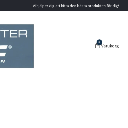
Vi hjälper dig att hitta den bästa produkten för dig!
0
Varukorg