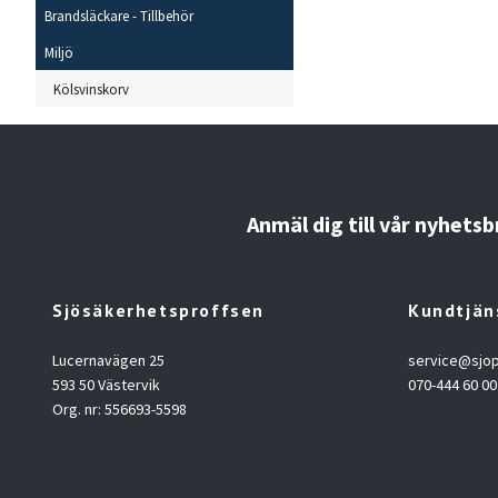
Brandsläckare - Tillbehör
Miljö
Kölsvinskorv
Anmäl dig till vår nyhetsb
Sjösäkerhetsproffsen
Kundtjän
Lucernavägen 25
service@sjop
593 50 Västervik
070-444 60 00
Org. nr: 556693-5598