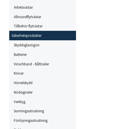
Arbetsvästar
Allroundflytvästar
Tillbehör flytvästar
Säkerhetsprodukter
Skyddsglasögon
Batterier
Vinschband - Båttrailer
Knivar
Hörselskydd
Nödsignaler
Verktyg
Surrningsutrustning
Förtöjningsutrustning