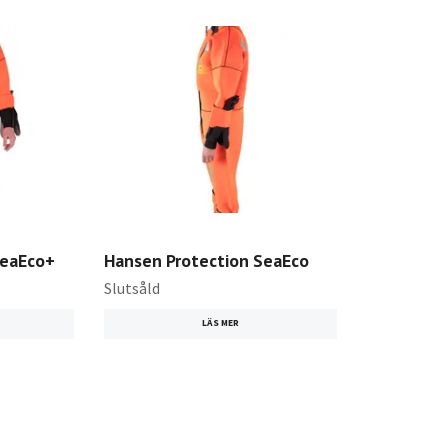
SeaEco+
Hansen Protection SeaEco
Slutsåld
LÄS MER