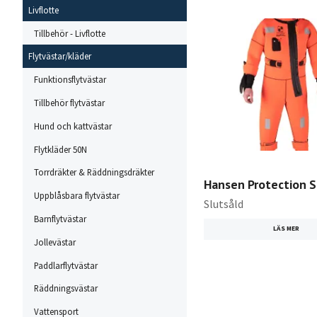
Livflotte
Tillbehör - Livflotte
Flytvästar/kläder
Funktionsflytvästar
Tillbehör flytvästar
Hund och kattvästar
Flytkläder 50N
Torrdräkter & Räddningsdräkter
Hansen Protection 
Uppblåsbara flytvästar
Slutsåld
Barnflytvästar
LÄS MER
Jollevästar
Paddlarflytvästar
Räddningsvästar
Vattensport