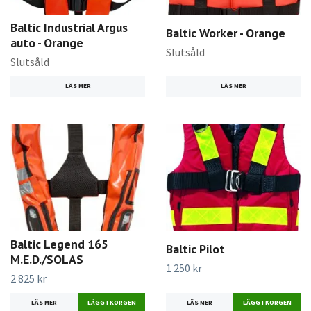
Baltic Industrial Argus
Baltic Worker - Orange
auto - Orange
Slutsåld
Slutsåld
LÄS MER
LÄS MER
Baltic Legend 165
Baltic Pilot
M.E.D./SOLAS
1 250 kr
2 825 kr
LÄS MER
LÄGG I KORGEN
LÄS MER
LÄGG I KORGEN