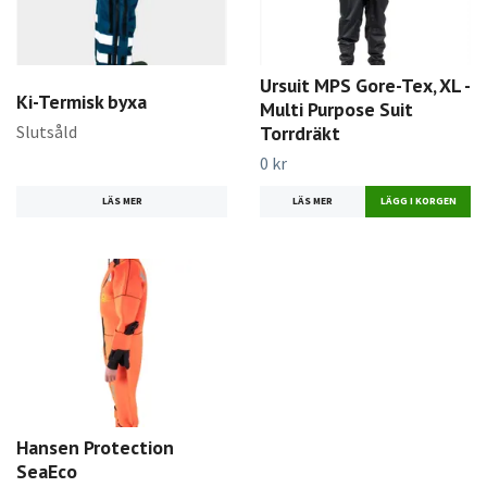
Ursuit MPS Gore-Tex, XL -
Ki-Termisk byxa
Multi Purpose Suit
Slutsåld
Torrdräkt
0 kr
LÄS MER
LÄS MER
LÄGG I KORGEN
Hansen Protection
SeaEco