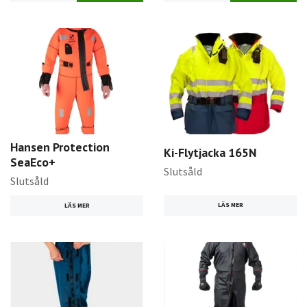
Hansen Protection
Ki-Flytjacka 165N
SeaEco+
Slutsåld
Slutsåld
LÄS MER
LÄS MER