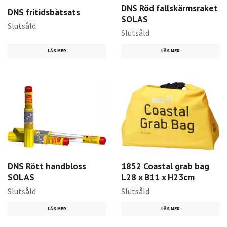
DNS Röd fallskärmsraket
DNS fritidsbåtsats
SOLAS
Slutsåld
Slutsåld
LÄS MER
LÄS MER
DNS Rött handbloss
1852 Coastal grab bag
SOLAS
L28 x B11 x H23cm
Slutsåld
Slutsåld
LÄS MER
LÄS MER