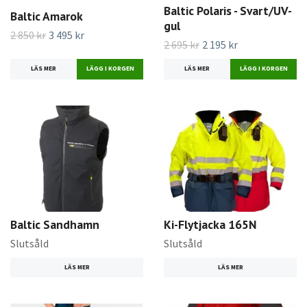
Baltic Polaris - Svart/UV-
Baltic Amarok
gul
2 850 kr
3 495 kr
2 695 kr
2 195 kr
LÄS MER
LÄGG I KORGEN
LÄS MER
LÄGG I KORGEN
Baltic Sandhamn
Ki-Flytjacka 165N
Slutsåld
Slutsåld
LÄS MER
LÄS MER