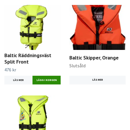
Baltic Räddningsväst
Baltic Skipper, Orange
Split Front
Slutsåld
476 kr
LÄS MER
LÄS MER
LÄGG I KORGEN