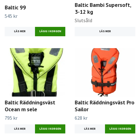
Baltic Bambi Supersoft,
Baltic 99
3-12 kg
545 kr
Slutsåld
LÄS MER
LÄGG I KORGEN
LÄS MER
Baltic Räddningsväst
Baltic Räddningsväst Pro
Ocean m sele
Sailor
795 kr
628 kr
LÄS MER
LÄGG I KORGEN
LÄS MER
LÄGG I KORGEN