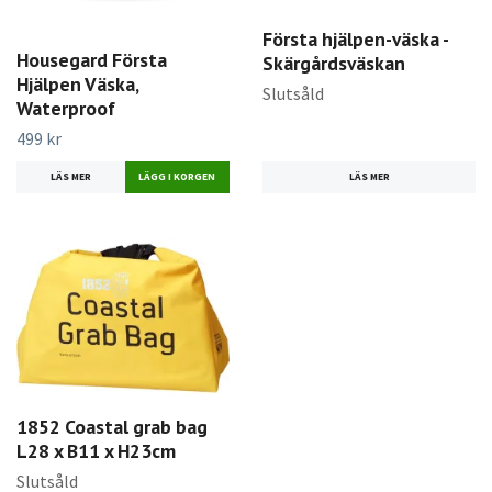
Första hjälpen-väska -
Housegard Första
Skärgårdsväskan
Hjälpen Väska,
Slutsåld
Waterproof
499 kr
LÄS MER
LÄS MER
1852 Coastal grab bag
L28 x B11 x H23cm
Slutsåld